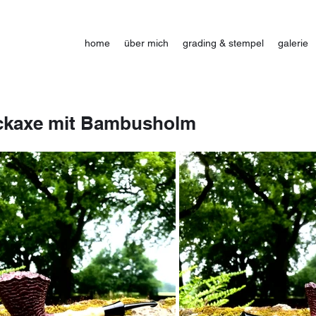
home
über mich
grading & stempel
galerie
ckaxe mit Bambusholm