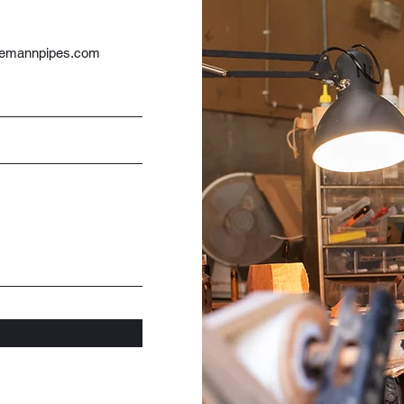
:
inemannpipes.com